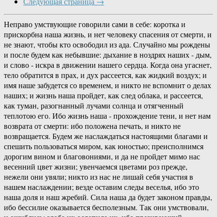
Следующая страница →
Неправо умствующие говорили сами в себе: коротка и
прискорбна наша жизнь, и нет человеку спасения от смерти, и
не знают, чтобы кто освободил из ада. Случайно мы рождены
и после будем как небывшие: дыхание в ноздрях наших - дым,
и слово - искра в движении нашего сердца. Когда она угаснет,
тело обратится в прах, и дух рассеется, как жидкий воздух; и
имя наше забудется со временем, и никто не вспомнит о делах
наших; и жизнь наша пройдет, как след облака, и рассеется,
как туман, разогнанный лучами солнца и отягченный
теплотою его. Ибо жизнь наша - прохождение тени, и нет нам
возврата от смерти: ибо положена печать, и никто не
возвращается. Будем же наслаждаться настоящими благами и
спешить пользоваться миром, как юностью; преисполнимся
дорогим вином и благовониями, и да не пройдет мимо нас
весенний цвет жизни; увенчаемся цветами роз прежде,
нежели они увяли; никто из нас не лишай себя участия в
нашем наслаждении; везде оставим следы веселья, ибо это
наша доля и наш жребий. Сила наша да будет законом правды,
ибо бессилие оказывается бесполезным. Так они умствовали,