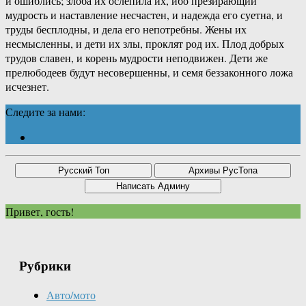
и ошиблись; злоба их ослепила их, ибо презирающий
мудрость и наставление несчастен, и надежда его суетна, и
труды бесплодны, и дела его непотребны. Жены их
несмысленны, и дети их злы, проклят род их. Плод добрых
трудов славен, и корень мудрости неподвижен. Дети же
прелюбодеев будут несовершенны, и семя беззаконного ложа
исчезнет.
Следите за нами:
Привет, гость!
Рубрики
Авто/мото