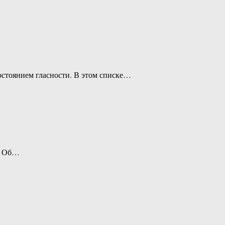
остоянием гласности. В этом списке…
й. Об…