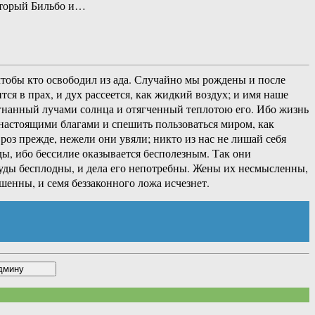
который Бильбо и…
 чтобы кто освободил из ада. Случайно мы рождены и после
тся в прах, и дух рассеется, как жидкий воздух; и имя наше
азогнанный лучами солнца и отягченный теплотою его. Ибо жизнь
я настоящими благами и спешить пользоваться миром, как
оз прежде, нежели они увяли; никто из нас не лишай себя
ды, ибо бессилие оказывается бесполезным. Так они
труды бесплодны, и дела его непотребны. Жены их несмысленны,
шенны, и семя беззаконного ложа исчезнет.