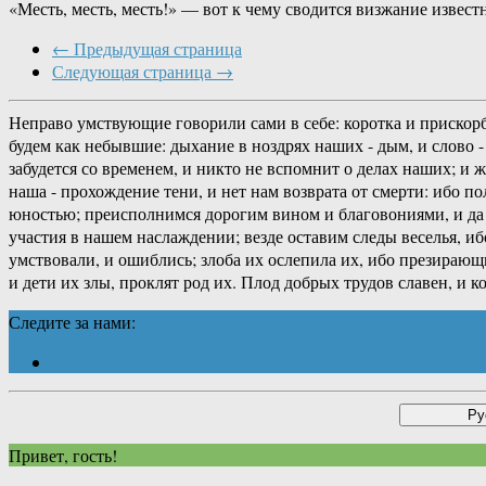
«Месть, месть, месть!» — вот к чему сводится визжание изве
← Предыдущая страница
Следующая страница →
Неправо умствующие говорили сами в себе: коротка и прискорб
будем как небывшие: дыхание в ноздрях наших - дым, и слово - 
забудется со временем, и никто не вспомнит о делах наших; и 
наша - прохождение тени, и нет нам возврата от смерти: ибо п
юностью; преисполнимся дорогим вином и благовониями, и да н
участия в нашем наслаждении; везде оставим следы веселья, иб
умствовали, и ошиблись; злоба их ослепила их, ибо презирающ
и дети их злы, проклят род их. Плод добрых трудов славен, и 
Следите за нами:
Привет, гость!