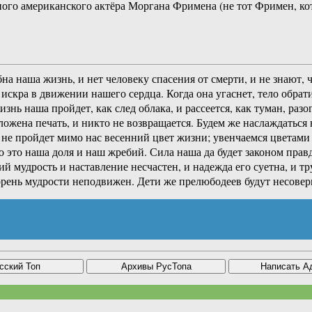
стного американского актёра Моргана Фримена (не тот Фримен, 
на наша жизнь, и нет человеку спасения от смерти, и не знают,
искра в движении нашего сердца. Когда она угаснет, тело обрати
жизнь наша пройдет, как след облака, и рассеется, как туман, р
оложена печать, и никто не возвращается. Будем же наслаждатьс
е пройдет мимо нас весенний цвет жизни; увенчаемся цветами р
о это наша доля и наш жребий. Сила наша да будет законом прав
ий мудрость и наставление несчастен, и надежда его суетна, и 
корень мудрости неподвижен. Дети же прелюбодеев будут несовер