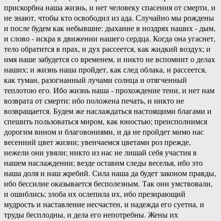
прискорбна наша жизнь, и нет человеку спасения от смерти, и
не знают, чтобы кто освободил из ада. Случайно мы рождены
и после будем как небывшие: дыхание в ноздрях наших - дым,
и слово - искра в движении нашего сердца. Когда она угаснет,
тело обратится в прах, и дух рассеется, как жидкий воздух; и
имя наше забудется со временем, и никто не вспомнит о делах
наших; и жизнь наша пройдет, как след облака, и рассеется,
как туман, разогнанный лучами солнца и отягченный
теплотою его. Ибо жизнь наша - прохождение тени, и нет нам
возврата от смерти: ибо положена печать, и никто не
возвращается. Будем же наслаждаться настоящими благами и
спешить пользоваться миром, как юностью; преисполнимся
дорогим вином и благовониями, и да не пройдет мимо нас
весенний цвет жизни; увенчаемся цветами роз прежде,
нежели они увяли; никто из нас не лишай себя участия в
нашем наслаждении; везде оставим следы веселья, ибо это
наша доля и наш жребий. Сила наша да будет законом правды,
ибо бессилие оказывается бесполезным. Так они умствовали,
и ошиблись; злоба их ослепила их, ибо презирающий
мудрость и наставление несчастен, и надежда его суетна, и
труды бесплодны, и дела его непотребны. Жены их