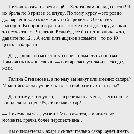
— Не только сахар, свечи ещё… Кстати, вам не надо свечи? Я
их брала по 8 гривен за штуку. По тому курсу – это ровно
доллар. А продать вам могу по 5 гривен… Это очень
выгодно! Вы просто сравните, это же не по доллару, а какие-
то несчастные 15 центов. Если будете брать три ящика – то,
давайте по 12… А если пять ящиков возьмёте – то по 10
центов забирайте!
— Да-да, конечно мы купим свечи, только чуть попозже…
Нам очень нужны свечи, — постаралась успокоить соседку
жена.
— Галина Степановна, а почему вы накупили именно сахара?
Может было бы лучше как-то разнообразить эти запасы?
— Да потому, Стёпушка, — перебила она меня, — что после
конца света в цене будет только сахар!
— Почему вы так думаете? Мне кажется, в кризисные
моменты, гречка более перспективна…
— Вы ошибаетесь! Сахар! Исключительно сахар, будет иметь