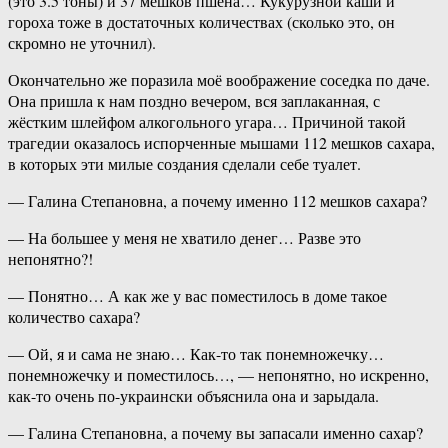
(это 3.5 тоны) и 37 мешков пшена… Кукурузной каши и
гороха тоже в достаточных количествах (сколько это, он
скромно не уточнил).
Окончательно же поразила моё воображение соседка по даче.
Она пришла к нам поздно вечером, вся заплаканная, с
жёстким шлейфом алкогольного угара… Причиной такой
трагедии оказалось испорченные мышами 112 мешков сахара,
в которых эти милые создания сделали себе туалет.
— Галина Степановна, а почему именно 112 мешков сахара?
— На большее у меня не хватило денег… Разве это
непонятно?!
— Понятно… А как же у вас поместилось в доме такое
количество сахара?
— Ой, я и сама не знаю… Как-то так понемножечку…
понемножечку и поместилось…, — непонятно, но искренно,
как-то очень по-украински объяснила она и зарыдала.
— Галина Степановна, а почему вы запасали именно сахар?