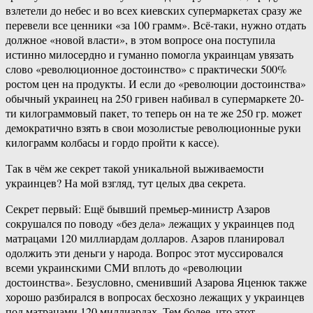
взлетели до небес и во всех киевских супермаркетах сразу же
перевели все ценники «за 100 грамм». Всё-таки, нужно отдать
должное «новой власти», в этом вопросе она поступила
истинно милосердно и гуманно помогла украинцам увязать
слово «революционное достоинство» с практически 500%
ростом цен на продукты. И если до «революции достоинства»
обычный украинец на 250 гривен набивал в супермаркете 20-
ти килограммовый пакет, то теперь он на те же 250 гр. может
демократично взять в свои мозолистые революционные руки
килограмм колбасы и гордо пройти к кассе).
Так в чём же секрет такой уникальной выживаемости
украинцев? На мой взгляд, тут целых два секрета.
Секрет первый: Ещё бывший премьер-министр Азаров
сокрушался по поводу «без дела» лежащих у украинцев под
матрацами 120 миллиардам долларов. Азаров планировал
одолжить эти деньги у народа. Вопрос этот муссировался
всеми украинскими СМИ вплоть до «революции
достоинства». Безусловно, сменивший Азарова Яценюк также
хорошо разбирался в вопросах бесхозно лежащих у украинцев
под матрацами 120 миллиардах. Тем более, что этот