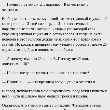
— Именно поэтому и спрашиваю… Как честный у
честного…
В общем, оказалось, всему виной тот же страшный и ужасный
конец света… И ещё китайцы… И их «копеечные»
парафиновые свечи, который каждый уважающий себя
украинец закупал ящиками. Честно говоря, я тогда не очень
поверил в этот золотой дождь из-за каких-то парафиновых
свечей. Но когда, в прошлом году увидел у соседа в гараже 23
ящика этого добра, я понял, что ошибался.
— А почему именно 23 ящика?.. Почему не 25 или,
допустим… 30?
— На больше денег не хватило – разве не понятно?
— Понятно…, — с искренним восхищением ответил я.
И сосед, почувствовав мою искренность, предложил купить у
него «чуть дешевле» пару мешков гречки и пшена…
Оказалось, что у него на даче припасено 70 мешков гречки