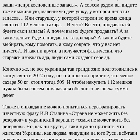
ваши «неприкосновенные запасы». А совсем рядом вы видите
тоже выжившую, маленькую девчушку, у которой нет этих
запасов… Или старушку, у которой сгорели во время конца
света её 112 мешков сахара… И чего? Вы что, продавать ей
будете свои запасы? А почём вы их будете продавать? А за
какие деньги будете продавать, за доллары? А как вы будете
выбирать, кому помогать, а кому соврать, что у вас нет
ничего?.. И как ни крути, а получается фактически, что
стараясь избежать ада, люди сами создают себе ад.
Конечно же, не все украинцы так грандиозно подготовились к
концу света в 2012 году, по той простой причине, что мешок
сахара 50 кг. стоил тогда 50$. И чтобы накупить 112 мешков
нужна была совсем немалая для обычного человека сумма
денег.
Также в оправдание можно попытаться перефразировать
известную фразу И.В.Сталина «Страна не может жить без
резервов» в украинский вариант: «семья не может жить без
резервов». Но, как ни крути, а таки нужно признать, что
жителям Украины, как людям, живущим на юге Руси, всё-таки
присуща чрезмерная эмоциональность и впечатлительность.