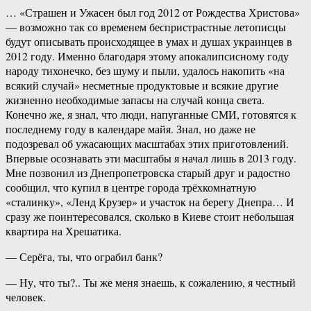
… «Страшен и Ужасен был год 2012 от Рождества Христова»
— возможно так со временем беспристрастные летописцы
будут описывать происходящее в умах и душах украинцев в
2012 году. Именно благодаря этому апокалипсисному году
народу тихонечко, без шуму и пыли, удалось накопить «на
всякий случай» несметные продуктовые и всякие другие
жизненно необходимые запасы на случай конца света.
Конечно же, я знал, что люди, напуганные СМИ, готовятся к
последнему году в календаре майя. Знал, но даже не
подозревал об ужасающих масштабах этих приготовлений.
Впервые осознавать эти масштабы я начал лишь в 2013 году.
Мне позвонил из Днепропетровска старый друг и радостно
сообщил, что купил в центре города трёхкомнатную
«сталинку», «Ленд Крузер» и участок на берегу Днепра… И
сразу же поинтересовался, сколько в Киеве стоит небольшая
квартира на Хрешатика.
— Серёга, ты, что ограбил банк?
— Ну, что ты?.. Ты же меня знаешь, к сожалению, я честный
человек.