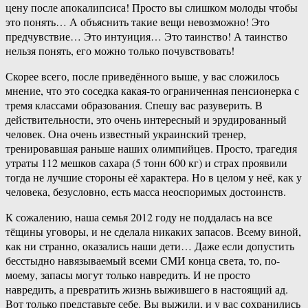
цену после апокалипсиса! Просто вы слишком молоды чтобы
это понять… А объяснить такие вещи невозможно! Это
предчувствие… Это интуиция… Это таинство! А таинство
нельзя понять, его можно только почувствовать!
Скорее всего, после приведённого выше, у вас сложилось
мнение, что это соседка какая-то ограниченная пенсионерка с
тремя классами образования. Спешу вас разуверить. В
действительности, это очень интересный и эрудированный
человек. Она очень известный украинский тренер,
тренировавшая раньше наших олимпийцев. Просто, трагедия
утраты 112 мешков сахара (5 тонн 600 кг) и страх проявили
тогда не лучшие стороны её характера. Но в целом у неё, как у
человека, безусловно, есть масса неоспоримых достоинств.
К сожалению, наша семья 2012 году не поддалась на все
тёщины уговоры, и не сделала никаких запасов. Всему виной,
как ни странно, оказались наши дети… Даже если допустить
бесстыдно навязываемый всеми СМИ конца света, то, по-
моему, запасы могут только навредить. И не просто
навредить, а превратить жизнь выжившего в настоящий ад.
Вот только представьте себе. Вы выжили, и у вас сохранились