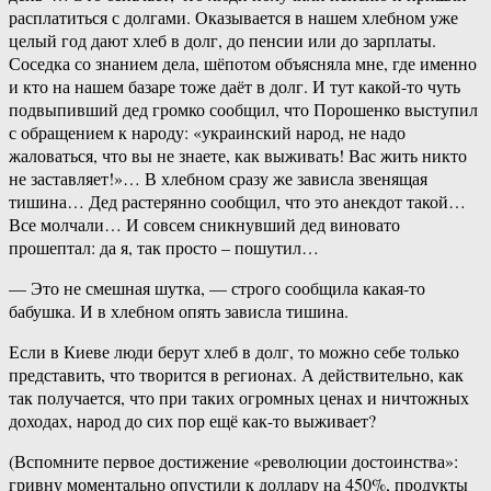
расплатиться с долгами. Оказывается в нашем хлебном уже
целый год дают хлеб в долг, до пенсии или до зарплаты.
Соседка со знанием дела, шёпотом объясняла мне, где именно
и кто на нашем базаре тоже даёт в долг. И тут какой-то чуть
подвыпивший дед громко сообщил, что Порошенко выступил
с обращением к народу: «украинский народ, не надо
жаловаться, что вы не знаете, как выживать! Вас жить никто
не заставляет!»… В хлебном сразу же зависла звенящая
тишина… Дед растерянно сообщил, что это анекдот такой…
Все молчали… И совсем сникнувший дед виновато
прошептал: да я, так просто – пошутил…
— Это не смешная шутка, — строго сообщила какая-то
бабушка. И в хлебном опять зависла тишина.
Если в Киеве люди берут хлеб в долг, то можно себе только
представить, что творится в регионах. А действительно, как
так получается, что при таких огромных ценах и ничтожных
доходах, народ до сих пор ещё как-то выживает?
(Вспомните первое достижение «революции достоинства»:
гривну моментально опустили к доллару на 450%, продукты