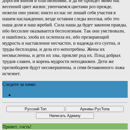
дорогим вином и благовониями, и да не пройдет мимо нас
весенний цвет жизни; увенчаемся цветами роз прежде,
нежели они увяли; никто из нас не лишай себя участия в
нашем наслаждении; везде оставим следы веселья, ибо это
наша доля и наш жребий. Сила наша да будет законом правды,
ибо бессилие оказывается бесполезным. Так они умствовали,
и ошиблись; злоба их ослепила их, ибо презирающий
мудрость и наставление несчастен, и надежда его суетна, и
труды бесплодны, и дела его непотребны. Жены их
несмысленны, и дети их злы, проклят род их. Плод добрых
трудов славен, и корень мудрости неподвижен. Дети же
прелюбодеев будут несовершенны, и семя беззаконного ложа
исчезнет.
Следите за нами:
Привет, гость!