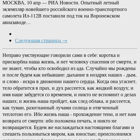
МОСКВА, 10 апр — РИА Новости. Опытный летный
экземпляр новейшего российского военно-транспортного
самолета Ил-112В поставили под ток на Воронежском
авиазаводе…
Следующая страница →
Неправо умствующие говорили сами в себе: коротка и
прискорбна наша жизнь, и нет человеку спасения от смерти, и
не знают, чтобы кто освободил из ада. Случайно мы рождены
и после будем как небывшие: дыхание в ноздрях наших - дым,
и слово - искра в движении нашего сердца. Когда она угаснет,
тело обратится в прах, и дух рассеется, как жидкий воздух; и
имя наше забудется со временем, и никто не вспомнит о делах
наших; и жизнь наша пройдет, как след облака, и рассеется,
как туман, разогнанный лучами солнца и отягченный
теплотою его. Ибо жизнь наша - прохождение тени, и нет нам
возврата от смерти: ибо положена печать, и никто не
возвращается. Будем же наслаждаться настоящими благами и
спешить пользоваться миром, как юностью; преисполнимся