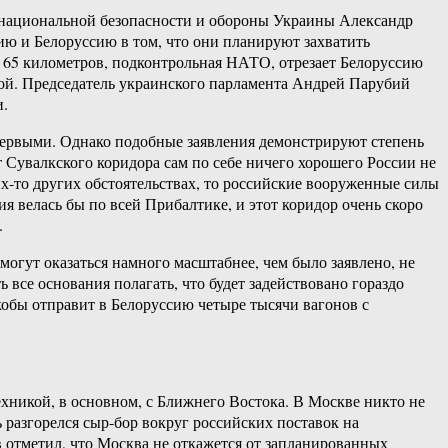
та национальной безопасности и обороны Украины Александр
ю и Белоруссию в том, что они планируют захватить
ю 65 километров, подконтрольная НАТО, отрезает Белоруссию
ной. Председатель украинского парламента Андрей Парубий
и.
первыми. Однако подобные заявления демонстрируют степень
Сувалкского коридора сам по себе ничего хорошего России не
х-то других обстоятельствах, то российские вооруженные силы
я велась бы по всей Прибалтике, и этот коридор очень скоро
.
огут оказаться намного масштабнее, чем было заявлено, не
 все основания полагать, что будет задействовано гораздо
обы отправит в Белоруссию четыре тысячи вагонов с
хникой, в основном, с Ближнего Востока. В Москве никто не
 разгорелся сыр-бор вокруг российских поставок на
отметил, что Москва не откажется от запланированных