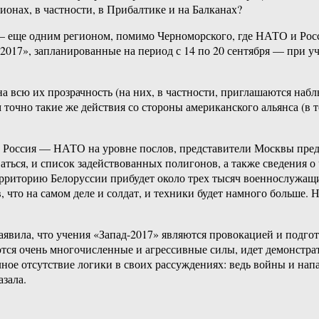
гионах, в частности, в Прибалтике и на Балканах?
— еще одним регионом, помимо Черноморского, где НАТО и Рос
-2017», запланированные на период с 14 по 20 сентября — при 
 на всю их прозрачность (на них, в частности, приглашаются 
 точно такие же действия со стороны американского альянса (в
ета Россия — НАТО на уровне послов, представители Москвы пр
аться, и список задействованных полигонов, а также сведения о
ерриторию Белоруссии прибудет около трех тысяч военнослужащи
 что на самом деле и солдат, и техники будет намного больше. Н
заявила, что учения «Запад-2017» являются провокацией и подг
тся очень многочисленные и агрессивные силы, идет демонстрат
лное отсутствие логики в своих рассуждениях: ведь войны и на
азала.