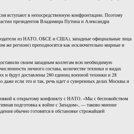
сия вступают в непосредственную конфронтацию. Поэтому
участии президентов Владимира Путина и Александра
наблюдатели из НАТО, ОБСЕ и США), западные официальные лица
 том же регионе) преподносятся как исключительно мирные и
едоставили своим западным коллегам всю необходимую
 численности личного состава, количестве техники и видах
х и будут доставлены 280 единиц военной техники и 28
о даже если это и так, речь идет о суверенных делах Москвы и
отовкой к открытому конфликту с НАТО. «Мы с беспокойством
ивная подготовка к войне с Западом», — таково мнение
падения обычно готовятся в обстановке строжайшей