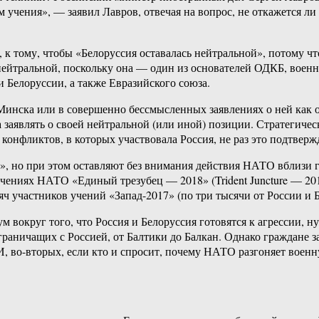
 учения», — заявил Лавров, отвечая на вопрос, не откажется л
к тому, чтобы «Белоруссия оставалась нейтральной», потому чт
нейтральной, поскольку она — один из основателей ОДКБ, военно
 Белоруссии, а также Евразийского союза.
Минска или в совершенно бессмысленных заявлениях о ней как о
ма заявлять о своей нейтральной (или иной) позиции. Стратегич
конфликтов, в которых участвовала Россия, не раз это подтверж
 но при этом оставляют без внимания действия НАТО вблизи гр
учениях НАТО «Единый трезубец — 2018» (Trident Juncture — 20
яч участников учений «Запад-2017» (по три тысячи от России и 
 вокруг того, что Россия и Белоруссия готовятся к агрессии, н
раничащих с Россией, от Балтики до Балкан. Однако граждане з
. И, во-вторых, если кто и спросит, почему НАТО разгоняет воен