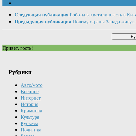
Следующая публикация
Роботы захватили власть в Кит
Предыдущая публикация
Почему страны Запада живут 
Привет, гость!
Рубрики
Авто/мото
Военное
Интернет
История
Криминал
Культура
Курьёзы
Политика
Разное