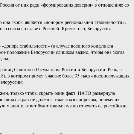
и Россия от них ради «формирования доверия» в отношениях со
о она якобы является «донором региональной стабильности».
го союза во главе с Россией. Кроме того, Белоруссия
 «доноре стабильности» (в случае военного конфликта
еское положение Белоруссии слишком важно, чтобы она могла
дала.
аниц Союзного Государства России и Белоруссии. Речь, в
18), в котором примет участие более 35 тысяч военнослужащих.
Белоруссии).
ужен, только чтобы скрыть один факт: НАТО развернула
ападных стран не должны задаваться вопросом, почему их
ную машину, ответ будет таким: нужно отвечать на российские