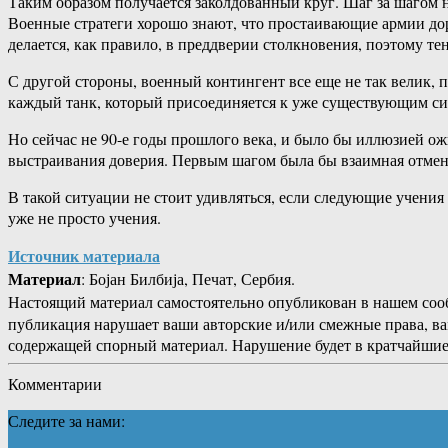
Таким образом получается заколдованный круг. Шаг за шагом 
Военные стратеги хорошо знают, что простаивающие армии доро
делается, как правило, в преддверии столкновения, поэтому т
С другой стороны, военный контингент все еще не так велик, п
каждый танк, который присоединяется к уже существующим сил
Но сейчас не 90-е годы прошлого века, и было бы иллюзией о
выстраивания доверия. Первым шагом была бы взаимная отмен
В такой ситуации не стоит удивляться, если следующие учения
уже не просто учения.
Источник материала
Материал
: Бојан Билбија, Печат, Сербия.
Настоящий материал самостоятельно опубликован в нашем соо
публикация нарушает ваши авторские и/или смежные права, в
содержащей спорный материал. Нарушение будет в кратчайшие
Комментарии
Следите за нами: