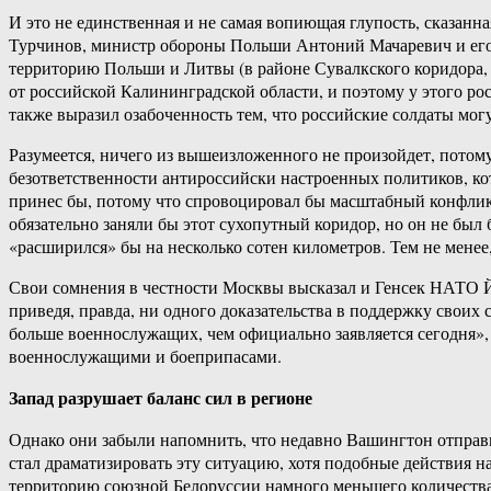
И это не единственная и не самая вопиющая глупость, сказанн
Турчинов, министр обороны Польши Антоний Мачаревич и его 
территорию Польши и Литвы (в районе Сувалкского коридора, 
от российской Калининградской области, и поэтому у этого р
также выразил озабоченность тем, что российские солдаты мо
Разумеется, ничего из вышеизложенного не произойдет, потом
безответственности антироссийски настроенных политиков, ко
принес бы, потому что спровоцировал бы масштабный конфликт
обязательно заняли бы этот сухопутный коридор, но он не был
«расширился» бы на несколько сотен километров. Тем не менее,
Свои сомнения в честности Москвы высказал и Генсек НАТО Йен
приведя, правда, ни одного доказательства в поддержку своих 
больше военнослужащих, чем официально заявляется сегодня»,
военнослужащими и боеприпасами.
Запад разрушает баланс сил в регионе
Однако они забыли напомнить, что недавно Вашингтон отправи
стал драматизировать эту ситуацию, хотя подобные действия н
территорию союзной Белоруссии намного меньшего количества