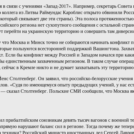
ая в связи с учениями «Запад-2017». Например, секретарь Сове
коллега из Литвы Раймундас Кароблис открыто обвинили Росси
который связывает две эти страны). Эта полоса протяженность
оссийского региона нет сухопутного сообщения с остальной стра
гут перейти на украинскую территорию и совершить там диверси
у что Москва и Минск точно не собираются начинать конфликт 
торые пользуются всесторонней поддержкой Вашингтона. Захват 
. Если бы конфликт между Россией и Западом начался при каки
 бы единственным захваченным регионом. В таком случае операци
 сейчас в Кремле никто и не думает захватывать эту территорию
с Столтенберг. Он заявил, что российско-белорусские учения м
слов. «Судя по имеющемуся опыту предыдущих учений, у нас есть
 — сказал Столтенберг. Польские СМИ сообщили, что Москва як
л прибалтийским союзникам девять тысяч вагонов с военной те
апрямую нарушают баланс сил в регионе. Тогда почему же теперь
 техники? Российский министр иностранных дел Сергей Лавров 