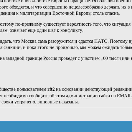
на востоке и юго-востоке Европы наращивается большой военный
го обходятся, и что совершенно нецелесообразно держать их в 
енденция к милитаризации Восточной Европы столь опасна.
оэтому по-прежнему существует вероятность того, что ситуация 
ам, означает еще один шаг к конфликту.
жидать, что Москва сама разоружится и сдастся НАТО. Поэтому
а санкций, и пока этого не произошло, мы можем ожидать толь
 на западной границе Россия проведет с участием 100 тысяч или 
rft2
бществе пользователем
на основании действующей редакци
ам необходимо сообщить об этом администрации сайта на EMAI
 сроки устранено, виновные наказаны.