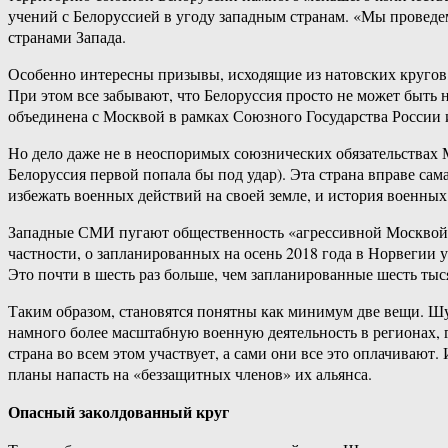
учений с Белоруссией в угоду западным странам. «Мы проведем
странами Запада.
Особенно интересны призывы, исходящие из натовских кругов, 
При этом все забывают, что Белоруссия просто не может быть 
объединена с Москвой в рамках Союзного Государства России и
Но дело даже не в неоспоримых союзнических обязательствах 
Белоруссия первой попала бы под удар). Эта страна вправе са
избежать военных действий на своей земле, и история военных 
Западные СМИ пугают общественность «агрессивной Москвой»,
частности, о запланированных на осень 2018 года в Норвегии 
Это почти в шесть раз больше, чем запланированные шесть тыс
Таким образом, становятся понятны как минимум две вещи. Шум
намного более масштабную военную деятельность в регионах, г
страна во всем этом участвует, а сами они все это оплачивают
планы напасть на «беззащитных членов» их альянса.
Опасный заколдованный круг