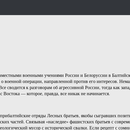
совместными военными учениями России и Белоруссии в Балтийс
т о военной операции, направленной против его интересов. Немал
Все сводится к разговорам об агрессивной России, тогда как зап
Востока — которое, правда, все никак не начинается.
т прибалтийские отряды Лесных братьев, якобы сыгравших пози
ских частей. Связывая «наследие» фашистских братьев с совр
еологический мусор с исторической свалки. Если рецепт с сом