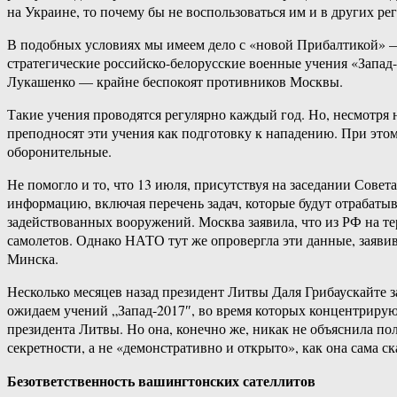
на Украине, то почему бы не воспользоваться им и в других ре
В подобных условиях мы имеем дело с «новой Прибалтикой» 
стратегические российско-белорусские военные учения «Запад
Лукашенко — крайне беспокоят противников Москвы.
Такие учения проводятся регулярно каждый год. Но, несмотря
преподносят эти учения как подготовку к нападению. При этом
оборонительные.
Не помогло и то, что 13 июля, присутствуя на заседании Сов
информацию, включая перечень задач, которые будут отрабатыв
задействованных вооружений. Москва заявила, что из РФ на т
самолетов. Однако НАТО тут же опровергла эти данные, заявив,
Минска.
Несколько месяцев назад президент Литвы Даля Грибаускайте 
ожидаем учений „Запад-2017″, во время которых концентрирую
президента Литвы. Но она, конечно же, никак не объяснила по
секретности, а не «демонстративно и открыто», как она сама ск
Безответственность вашингтонских сателлитов