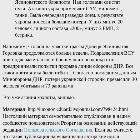
Ясиноватского блокпоста. Над головами свистят
пули. Активно укры применяют САУ, минометы,
танки. Была очередная разведка боем, в результате
укропы понесли большие потери. У них минус 20
человек личного состава «200», минус 2 БМП, 2
бетрика.
Напомним, что бои на участке трассы Донецк-Ясиноватая-
Горловка продолжаются больше недели. Подразделения ВСУ
при поддержке танков и бронемашин неоднократно
предпринимали попытки прорыва линии обороны ДНР. Все
атаки противника были отбиты. Согласно последним данным
Минобороны ДНР, потери украинской стороны превысили 30
человек убитыми и 73 ранеными.
Это уже агония хохлоты, видимо.
Материал
: http://limonov-eduard.livejournal.com/798424.html
Настоящий материал самостоятельно опубликован в нашем
Proper
сообществе пользователем
на основании действующей
редакции
Пользовательского Соглашения
. Если вы считаете,
что такая публикация нарушает ваши авторские и/или