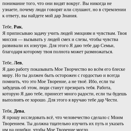
понимание того, что они видят вокруг. Вы никогда не
узнаете, почему люди говорят или слушают, но в стремлении
к ответу, вы найдете мой дар Знания.
Рак
Тебе,
,
Я приписываю задачу учить людей эмоциям и чувствам. Твоя
миссия — вызывать у людей смех и слезы, чтобы чувства
развивали их изнутри. Для этого Я даю тебе дар Семьи,
благодаря которому твоя полнота может размножаться.
Лев
Тебе,
,
Я даю работу показывать Мое Творчество во всём его блеске
миру. Но ты должен быть осторожен с гордостью и всегда
помнить, что это Мое Творение, а не твоё. Ибо, если ты
забудешь об этом, люди станут презирать тебя. Работа,
которую Я даю тебе, принесет много радости, если ты будешь
выполнять ее хорошо. Для этого я вручаю тебе дар Чести.
Дева
Тебя,
,
Я прошу исследовать всё, что человечество сделало с Моим
Творением. Ты должна тщательно изучить их путь и указать
им на ошибки, чтобы Мое Творение могло