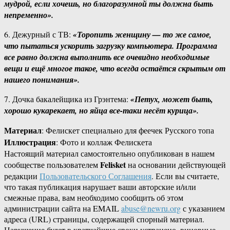
мудрой, если хочешь, но благоразумной ты должна быть
непременно».
6. Дежурный с ТВ:
«Торопить женщину — то же самое,
что пытаться ускорить загрузку компьютера. Программа
все равно должна выполнить все очевидно необходимые
вещи и ещё многое такое, что всегда остаётся скрытым от
нашего понимания».
7. Дочка бакалейщика из Грэнтема:
«Петух, может быть,
хорошо кукарекает, но яйца все-таки несёт курица».
Материал
: Фелискет специально для феечек Русского топа
Иллюстрация
: Фото и коллаж Фелискета
Настоящий материал самостоятельно опубликован в нашем
Felisket
сообществе пользователем
на основании действующей
редакции
Пользовательского Соглашения
. Если вы считаете,
что такая публикация нарушает ваши авторские и/или
смежные права, вам необходимо сообщить об этом
администрации сайта на EMAIL
abuse@newru.org
с указанием
адреса (URL) страницы, содержащей спорный материал.
Нарушение будет в кратчайшие сроки устранено, виновные