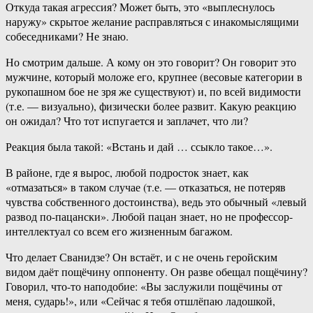
Откуда такая агрессия? Может быть, это «выплеснулось
наружу» скрытое желание расправляться с инакомыслящими
собеседниками? Не знаю.
Но смотрим дальше. А кому он это говорит? Он говорит это
мужчине, который моложе его, крупнее (весовые категории в
рукопашном бое не зря же существуют) и, по всей видимости
(т.е. — визуально), физически более развит. Какую реакцию
он ожидал? Что тот испугается и заплачет, что ли?
Реакция была такой: «Встань и дай … ссыкло такое…».
В районе, где я вырос, любой подросток знает, как
«отмазаться» в таком случае (т.е. — отказаться, не потеряв
чувства собственного достоинства), ведь это обычный «левый
развод по-пацански». Любой пацан знает, но не профессор-
интеллектуал со всем его жизненным багажом.
Что делает Сванидзе? Он встаёт, и с не очень геройским
видом даёт пощёчину оппоненту. Он разве обещал пощёчину?
Говорил, что-то наподобие: «Вы заслужили пощёчины от
меня, сударь!», или «Сейчас я тебя отшлёпаю ладошкой,