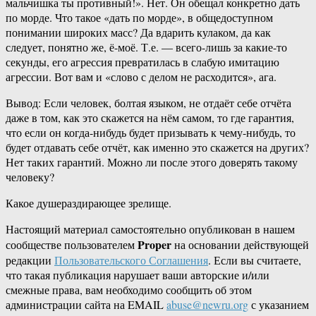
мальчишка ты противный!». Нет. Он обещал конкретно дать
по морде. Что такое «дать по морде», в общедоступном
понимании широких масс? Да вдарить кулаком, да как
следует, понятно же, ё-моё. Т.е. — всего-лишь за какие-то
секунды, его агрессия превратилась в слабую имитацию
агрессии. Вот вам и «слово с делом не расходится», ага.
Вывод: Если человек, болтая языком, не отдаёт себе отчёта
даже в том, как это скажется на нём самом, то где гарантия,
что если он когда-нибудь будет призывать к чему-нибудь, то
будет отдавать себе отчёт, как именно это скажется на других?
Нет таких гарантий. Можно ли после этого доверять такому
человеку?
Какое душераздирающее зрелище.
Настоящий материал самостоятельно опубликован в нашем
Proper
сообществе пользователем
на основании действующей
редакции
Пользовательского Соглашения
. Если вы считаете,
что такая публикация нарушает ваши авторские и/или
смежные права, вам необходимо сообщить об этом
администрации сайта на EMAIL
abuse@newru.org
с указанием