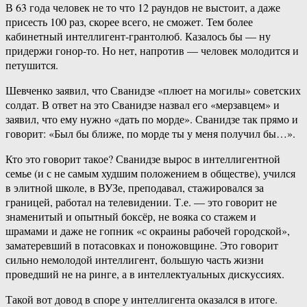
В 63 года человек не то что 12 раундов не выстоит, а даже
присесть 100 раз, скорее всего, не сможет. Тем более
кабинетный интеллигент-грантолюб. Казалось бы — ну
придержи гонор-то. Но нет, напротив — человек молодится и
петушится.
Шевченко заявил, что Сванидзе «плюет на могилы» советских
солдат. В ответ на это Сванидзе назвал его «мерзавцем» и
заявил, что ему нужно «дать по морде». Сванидзе так прямо и
говорит: «Был бы ближе, по морде ты у меня получил бы…».
Кто это говорит такое? Сванидзе вырос в интеллигентной
семье (и с не самым худшим положением в обществе), учился
в элитной школе, в ВУЗе, преподавал, стажировался за
границей, работал на телевидении. Т.е. — это говорит не
знаменитый и опытный боксёр, не вояка со стажем и
шрамами и даже не гопник «с окраины рабочей городской»,
заматеревший в потасовках и поножовщине. Это говорит
сильно немолодой интеллигент, большую часть жизни
проведший не на ринге, а в интеллектуальных дискуссиях.
Такой вот довод в споре у интеллигента оказался в итоге.