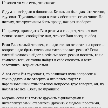
Наконец-то мне есть, что сказать!
Я думаю, всё дело в биологии. Беньямин был, давайте честно,
трусоват. Трусливые люди в таких обстоятельствах чище. Не
потому, что трусливым быть проще, как раз наоборот.
Например, приходит к Вам режим и говорит, что вот вам
мешок золота, сообщайте нам, что ест Ваш сосед на обед.
Если Вы смелый человек, то надо только ответить на простой
вопрос: надо брать смело или смело послать режим? Если
смелый человек найдет в себе смелость режим послать, то не
сомневайтесь, он точно найдет в себе смелость и взять
золотишко. Ведь он смелый.
А вот если Вы трусоваты, то возникает куча вопросов: а
точно дадут? а не отберут? а что потом будет? И
парализованный этим потоком вопросов трус говорит, ой, ну
нах%й это всё. Сбегу во Францию.
Мораль: если Вы хотите дружить с философами и
интеллектуалами, старайтесь дружить с людьми простыми,
добрыми, скромными и слегка трусоватыми. Смелые герои